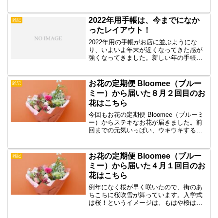
を聞いたことがありますか？ちょっと前
に本屋さんの話題の書籍のコーナーや自
己啓発コーナに平積みされていた本、
2022年用手帳は、今までになか
雑記
「嫌われる勇気」の著作の元...
ったレイアウト！
2022年用の手帳がお店に並ぶようにな
り、いよいよ年末が近くなってきた感が
強くなってきました。新しい年の手帳を
準備すると、なんだかワクワクします。
そして、来年こそは！と、気合も入りま
す。今までの手帳遍歴最近はスケジュー
お花の定期便 Bloomee（ブルー
雑記
ル管理をデジタル管理し...
ミー）から届いた８月２回目のお
花はこちら
今回もお花の定期便 Bloomee（ブルーミ
ー）からステキなお花が届きました。前
回までの元気いっぱい、ウキウキするよ
うなお花とは違った、ちょっと雰囲気の
あるお花が届きました。お花のある生活
は疲れた心も癒してくれます。
お花の定期便 Bloomee（ブルー
雑記
ミー）から届いた４月１回目のお
花はこちら
例年になく桜が早く咲いたので、街のあ
ちこちに桜吹雪が舞っています。入学式
は桜！というイメージは、もはや桜は卒
業式といった感じになってしまいまし