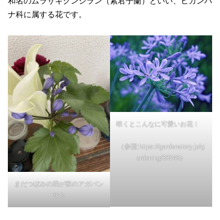
和名のムラサキクンシラン（紫君子蘭）といい、ヒガンバ
ナ科に属する花です。
咲くとこんなに可愛いお花！
（参照:https://gardenstory.jp/g
ardening/33246）
まだつぼみの我が家のアガパン
サス