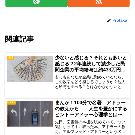
Protaka
関連記事
少ないと感じる？それとも多いと
雑記
感じる？2年連続して減少した民
間企業の平均給与は約433万円と
いう事実
もしもあなたが企業に勤めているなら、
この数字をどう感じるでしょうか？他人
と給与を比べることはなかなかないと思
いますが、これは令和2年の実際の数字で
す。平均給与の詳細を見ると、さらにシ
ョッキングな事実が明らかにこの平均給
まんが！100分で名著 アドラー
books
与433万円という金額...
の教えから 人生を豊かにする
ヒント〜アドラー心理学とは〜
先日、図書館の本棚を眺めていて、つい
気になって手に取った本。アドラーの教
え。アルフレッド・アドラーという名前