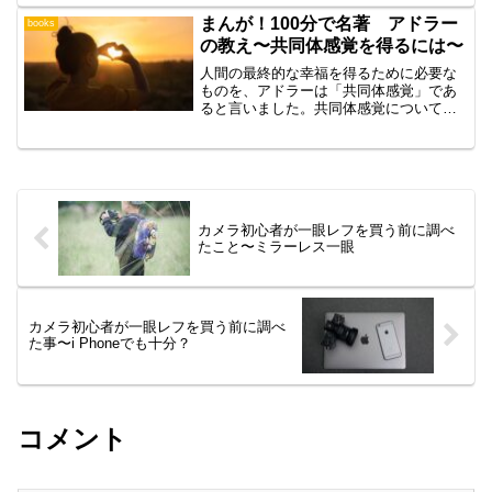
た。今年の関東地方は、待ちに待った桜
が満開の時期の週末が花散らしの雨でし
まんが！100分で名著 アドラー
books
た。青空に映える淡いピンク...
の教え〜共同体感覚を得るには〜
人間の最終的な幸福を得るために必要な
ものを、アドラーは「共同体感覚」であ
ると言いました。共同体感覚について
は、こちらをご覧ください。共同体感覚
とは、簡単にいうと他者と結びついてい
るという感覚他者を仲間だと見なし、仲
間のために貢献しようとする...
カメラ初心者が一眼レフを買う前に調べ
たこと〜ミラーレス一眼
カメラ初心者が一眼レフを買う前に調べ
た事〜i Phoneでも十分？
コメント