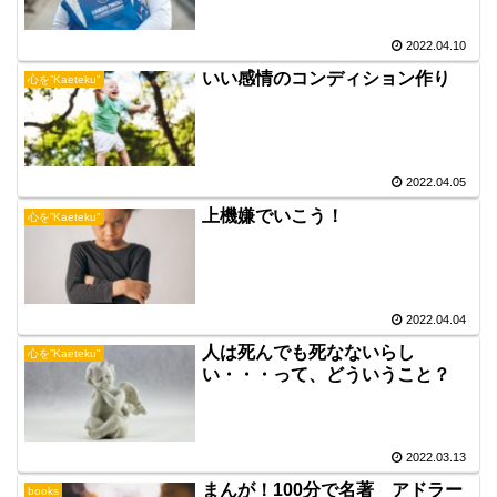
2022.04.10
いい感情のコンディション作り
心を”Kaeteku"
2022.04.05
上機嫌でいこう！
心を”Kaeteku"
2022.04.04
人は死んでも死なないらし
心を”Kaeteku"
い・・・って、どういうこと？
2022.03.13
まんが！100分で名著 アドラー
books