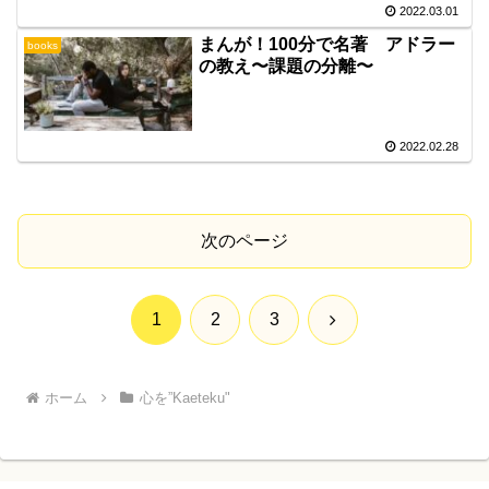
2022.03.01
まんが！100分で名著 アドラー
books
の教え〜課題の分離〜
2022.02.28
次のページ
次
1
2
3
へ
ホーム
心を”Kaeteku"