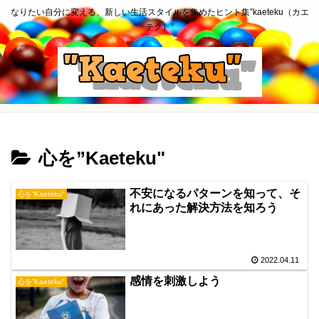
なりたい自分に変える、新しい生活スタイルを集めたヒント集”kaeteku（カエ
テク）”
心を”Kaeteku"
不安になるパターンを知って、そ
心を”Kaeteku"
れにあった解決方法を知ろう
2022.04.11
感情を刺激しよう
心を”Kaeteku"