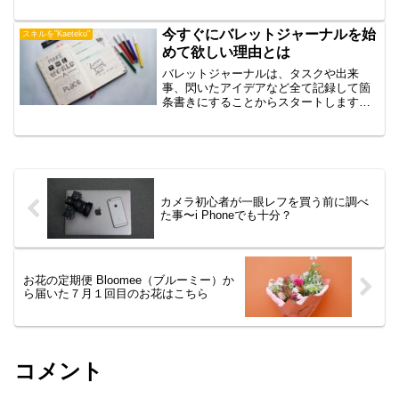
図のルールブック）を小脇に抱えて、小
江戸川越の素敵なポイントを切り取りた
くて、キョロキョロしながら散策しまし
今すぐにバレットジャーナルを始
スキルを”Kaeteku"
た。
めて欲しい理由とは
バレットジャーナルは、タスクや出来
事、閃いたアイデアなど全て記録して箇
条書きにすることからスタートします。
箇条書きの中から、埋もれていたあなた
にとって大切なことを探し出し、それを
大切に育てます。そうすることであなた
の未来を変えていく方法を教えてくれま
す。
カメラ初心者が一眼レフを買う前に調べ
た事〜i Phoneでも十分？
お花の定期便 Bloomee（ブルーミー）か
ら届いた７月１回目のお花はこちら
コメント