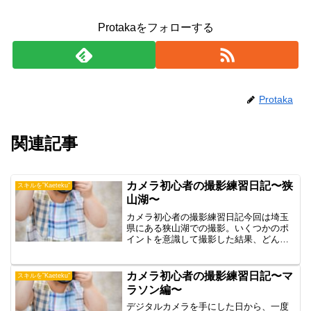
Protakaをフォローする
Protaka
関連記事
カメラ初心者の撮影練習日記〜狭
スキルを”Kaeteku"
山湖〜
カメラ初心者の撮影練習日記今回は埼玉
県にある狭山湖での撮影。いくつかのポ
イントを意識して撮影した結果、どんな
写真が撮れたでしょうか？
カメラ初心者の撮影練習日記〜マ
スキルを”Kaeteku"
ラソン編〜
デジタルカメラを手にした日から、一度