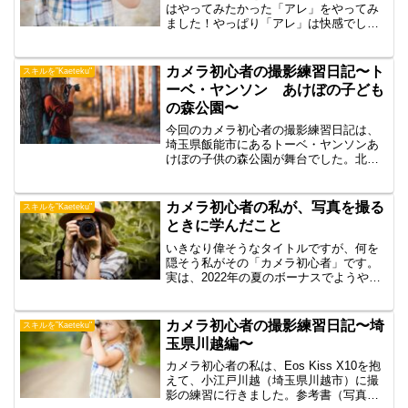
はやってみたかった「アレ」をやってみ
ました！やっぱり「アレ」は快感でし
た。
カメラ初心者の撮影練習日記〜ト
スキルを”Kaeteku"
ーベ・ヤンソン あけぼの子ども
の森公園〜
今回のカメラ初心者の撮影練習日記は、
埼玉県飯能市にあるトーベ・ヤンソンあ
けぼの子供の森公園が舞台でした。北欧
フィンランド生まれのトーベ・ヤンソン
の世界を表現したこの公園は、とてもか
わいい公園でした。深まる秋の中、なか
カメラ初心者の私が、写真を撮る
スキルを”Kaeteku"
なかいい写真が撮れたと思いますので、
ときに学んだこと
ご覧ください。
いきなり偉そうなタイトルですが、何を
隠そう私がその「カメラ初心者」です。
実は、2022年の夏のボーナスでようやく
一眼レフカメラを買いました。レンズが
たくさんあって、使いやすそうなCanon
にする？それともちょっと奮発して
カメラ初心者の撮影練習日記〜埼
スキルを”Kaeteku"
SONYのミラーレス...
玉県川越編〜
カメラ初心者の私は、Eos Kiss X10を抱
えて、小江戸川越（埼玉県川越市）に撮
影の練習に行きました。参考書（写真構